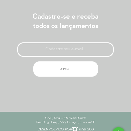
Cadastre-se e receba
todos os lançamentos
CNPJ Sloul - 29723264000155
Rua Diogo Feijó, 1963, Estação, Franca-SP
DESENVOLVIDO POR