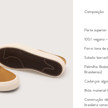
Composição:
Parte superior:
100% vegano –
Forro: lona de 
Solado: borrac
Palmilha: Biola
Brasiliensis)
Cadarços: alg
Ilhós: material 
Construção: tê
brasileira consc