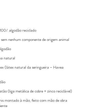
 100% algodão reciclado
 sem nenhum componente de origem animal
algodão
ha natural
tex (látex natural da seringueira – Havea
odão
latão (liga metálica de cobre + zinco reciclável)
nis montado à mão, feito com mão de obra
iente