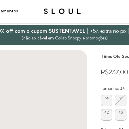
çamentos
10% off com o cupom SUSTENTAVEL
| +5% extra no pix 
(não aplicável em Collab Snoopy e promoções)
Tênis Old So
R$237,00
Tamanho:
34
34
35
42
43