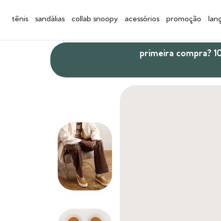
tênis
sandálias
collab snoopy
acessórios
promoção
lan
primeira compra? 