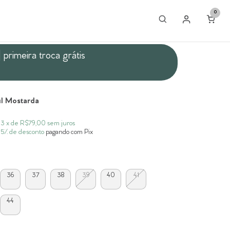
0
| primeira troca grátis
ul Mostarda
3
x de
R$79,00
sem juros
5% de desconto
pagando com Pix
36
37
38
39
40
41
44