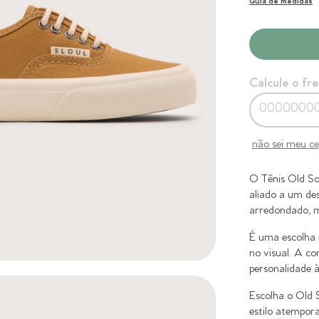
Guia de medidas
Calcule o fr
não sei meu c
O Tênis Old So
aliado a um des
arredondado, m
É uma escolha 
no visual. A c
personalidade 
Escolha o Old 
estilo atemporal