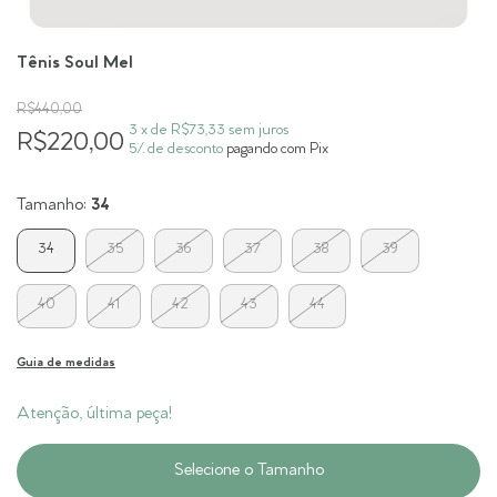
Tênis Soul Mel
R$440,00
3
x de
R$73,33
sem juros
R$220,00
5% de desconto
pagando com Pix
Tamanho:
34
34
35
36
37
38
39
40
41
42
43
44
Guia de medidas
Atenção, última peça!