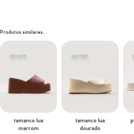
Produtos similares.
30
%
OFF
30
%
OFF
tamanco lua
tamanco lua
p
marrom
dourado