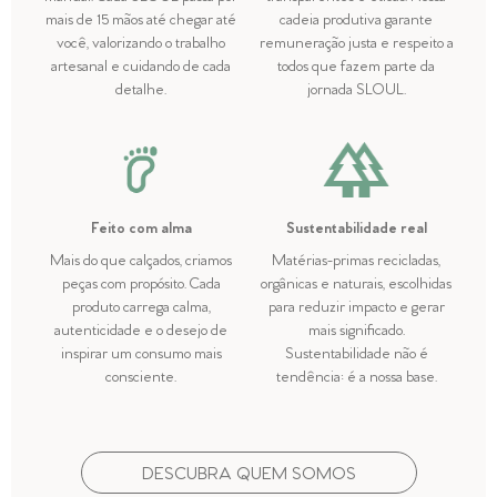
mais de 15 mãos até chegar até
cadeia produtiva garante
você, valorizando o trabalho
remuneração justa e respeito a
artesanal e cuidando de cada
todos que fazem parte da
detalhe.
jornada SLOUL.
Feito com alma
Sustentabilidade real
Mais do que calçados, criamos
Matérias-primas recicladas,
peças com propósito. Cada
orgânicas e naturais, escolhidas
produto carrega calma,
para reduzir impacto e gerar
autenticidade e o desejo de
mais significado.
inspirar um consumo mais
Sustentabilidade não é
consciente.
tendência: é a nossa base.
DESCUBRA QUEM SOMOS