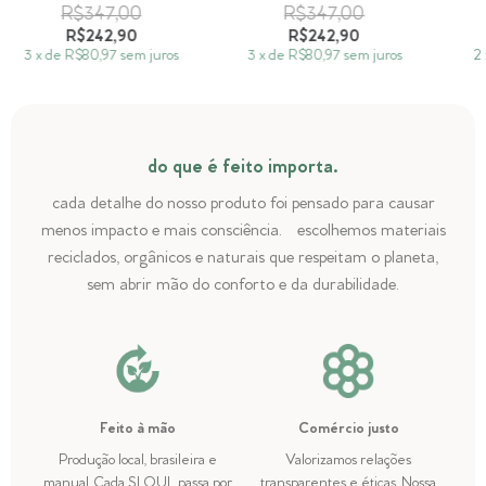
R$347,00
R$347,00
R$242,90
R$242,90
3
x
de
R$80,97
sem juros
3
x
de
R$80,97
sem juros
2
do que é feito importa.
cada detalhe do nosso produto foi pensado para causar
menos impacto e mais consciência. escolhemos materiais
reciclados, orgânicos e naturais que respeitam o planeta,
sem abrir mão do conforto e da durabilidade.
Feito à mão
Comércio justo
Produção local, brasileira e
Valorizamos relações
manual. Cada SLOUL passa por
transparentes e éticas. Nossa