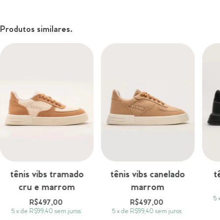
Produtos similares.
tênis vibs tramado
tênis vibs canelado
t
cru e marrom
marrom
5
R$497,00
R$497,00
5
x
de
R$99,40
sem juros
5
x
de
R$99,40
sem juros