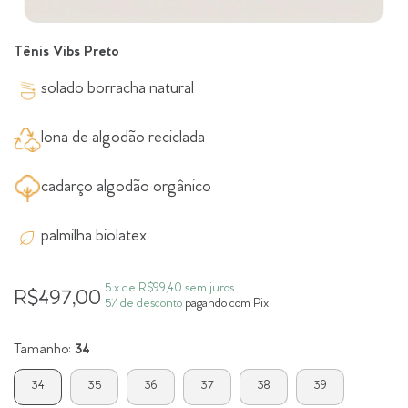
Tênis Vibs Preto
solado borracha natural
lona de algodão reciclada
cadarço algodão orgânico
palmilha biolatex
5
x de
R$99,40
sem juros
R$497,00
5% de desconto
pagando com Pix
Tamanho:
34
34
35
36
37
38
39