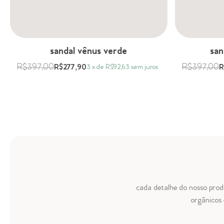
sandal vênus verde
san
R$397,00
R$397,00
R$277,90
R
3
x
de
R$92,63
sem juros
cada detalhe do nosso prod
orgânicos 