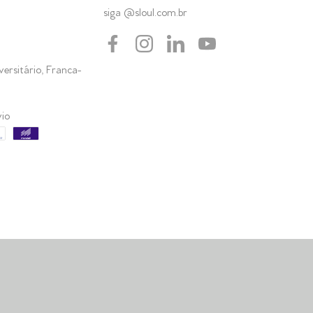
siga @sloul.com.br
ersitário, Franca-
vio