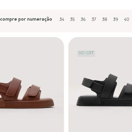
compre por numeração
34
35
36
37
38
39
40
30
%
OFF