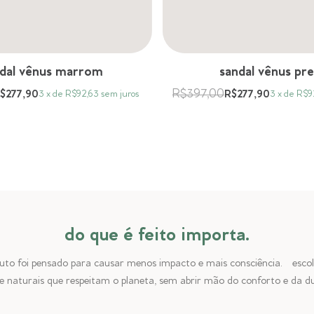
dal vênus marrom
sandal vênus pre
R$397,00
$277,90
R$277,90
3
x
de
R$92,63
sem juros
3
x
de
R$9
do que é feito importa.
uto foi pensado para causar menos impacto e mais consciência. escol
e naturais que respeitam o planeta, sem abrir mão do conforto e da du