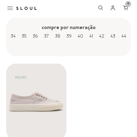
0
compre por numeração
34
35
36
37
38
39
40
41
42
43
44
NOVO