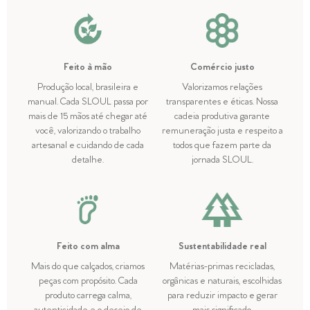
Feito à mão
Comércio justo
Produção local, brasileira e
Valorizamos relações
manual. Cada SLOUL passa por
transparentes e éticas. Nossa
mais de 15 mãos até chegar até
cadeia produtiva garante
você, valorizando o trabalho
remuneração justa e respeito a
artesanal e cuidando de cada
todos que fazem parte da
detalhe.
jornada SLOUL.
Feito com alma
Sustentabilidade real
Mais do que calçados, criamos
Matérias-primas recicladas,
peças com propósito. Cada
orgânicas e naturais, escolhidas
produto carrega calma,
para reduzir impacto e gerar