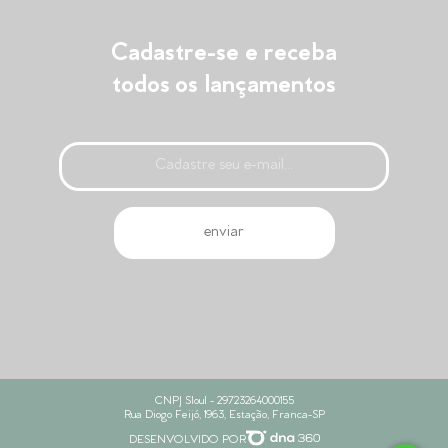
Cadastre-se e receba
todos os lançamentos
CNPJ Sloul - 29723264000155
Rua Diogo Feijó, 1963, Estação, Franca-SP
DESENVOLVIDO POR