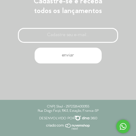
Cadastre-se e receba
todos os lançamentos
CNPJ Sloul - 29723264000155
Rua Diogo Feijó, 1963, Estação, Franca-SP
DESENVOLVIDO POR