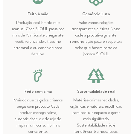
Feito à mão
Comércio justo
Produção local, brasileira e
Valorizamos relações
manual. Cada SLOUL passa por
transparentes e éticas. Nossa
mais de 15 mãos até chegar até
cadeia produtiva garante
você, valorizando o trabalho
remuneração justa e respeito a
artesanal e cuidando de cada
todos que fazem parte da
detalhe.
jornada SLOUL.
Feito com alma
Sustentabilidade real
Mais do que calçados, criamos
Matérias-primas recicladas,
peças com propósito. Cada
orgânicas e naturais, escolhidas
produto carrega calma,
para reduzir impacto e gerar
autenticidade e o desejo de
mais significado.
inspirar um consumo mais
Sustentabilidade não é
consciente.
tendência: é a nossa base.