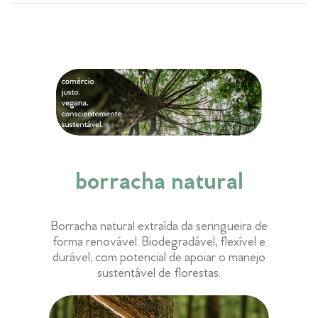
Priorizamos em cada detalhe a feminilidade da mulher, unindo a beleza do
propósito sustentável com o conforto em cada passo. Nossa sandal possui
shape atemporal e muita versatilidade. Uma opção prática para usar o ano
todo!
Composição:
parte superior: Material tecnológico, livre de metais pesados e ftalatos
100% vegano, sem nenhum componente de origem animal
símbolo pausa: Material Latão (liga metálica de cobre + zinco reciclável)
sola: borracha natural
palmilha: E.V.A proveniente cana de açúcar
borracha natural
cabedal: possui velcro
construção: sandália montada feita à mão
Borracha natural extraída da seringueira de
forma renovável. Biodegradável, flexível e
durável, com potencial de apoiar o manejo
sustentável de florestas.