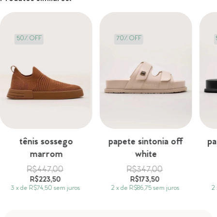
50
%
OFF
70% OFF
tênis sossego
papete sintonia off
pa
marrom
white
R$447,00
R$347,00
R$223,50
R$173,50
3
x
de
R$74,50
sem juros
2
x
de
R$86,75
sem juros
2