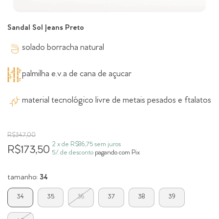
Sandal Sol Jeans Preto
solado borracha natural
palmilha e.v.a de cana de açucar
material tecnológico livre de metais pesados e ftalatos
R$347,00
2
x de
R$86,75
sem juros
R$173,50
5% de desconto
pagando com Pix
tamanho:
34
34
35
36
37
38
39