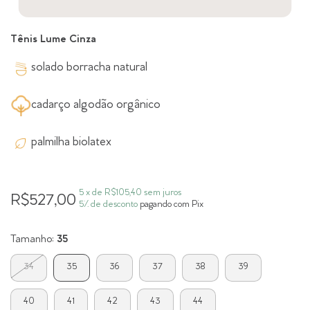
Tênis Lume Cinza
solado borracha natural
cadarço algodão orgânico
palmilha biolatex
5
x de
R$105,40
sem juros
R$527,00
5% de desconto
pagando com Pix
Tamanho:
35
34
35
36
37
38
39
40
41
42
43
44