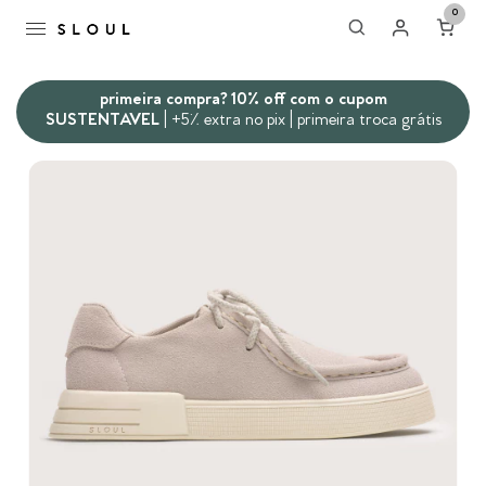
0
primeira compra? 10% off com o cupom
SUSTENTAVEL
| +5% extra no pix | primeira troca grátis