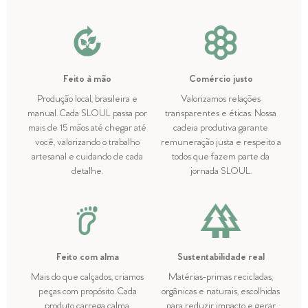
Feito à mão
Comércio justo
Produção local, brasileira e
Valorizamos relações
manual. Cada SLOUL passa por
transparentes e éticas. Nossa
mais de 15 mãos até chegar até
cadeia produtiva garante
você, valorizando o trabalho
remuneração justa e respeito a
artesanal e cuidando de cada
todos que fazem parte da
detalhe.
jornada SLOUL.
Feito com alma
Sustentabilidade real
Mais do que calçados, criamos
Matérias-primas recicladas,
peças com propósito. Cada
orgânicas e naturais, escolhidas
produto carrega calma,
para reduzir impacto e gerar