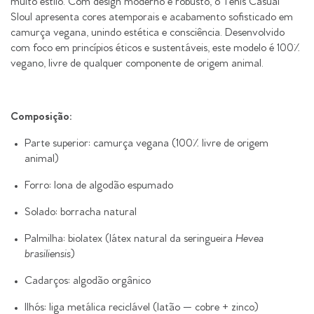
muito estilo. Com design moderno e robusto, o Tênis Casual
Sloul apresenta cores atemporais e acabamento sofisticado em
camurça vegana, unindo estética e consciência. Desenvolvido
com foco em princípios éticos e sustentáveis, este modelo é 100%
vegano, livre de qualquer componente de origem animal.
Composição:
Parte superior: camurça vegana (100% livre de origem
animal)
Forro: lona de algodão espumado
Solado: borracha natural
Palmilha: biolatex (látex natural da seringueira
Hevea
brasiliensis
)
Cadarços: algodão orgânico
Ilhós: liga metálica reciclável (latão — cobre + zinco)