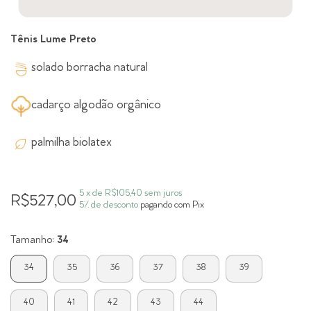
Tênis Lume Preto
solado borracha natural
cadarço algodão orgânico
palmilha biolatex
5
x de
R$105,40
sem juros
R$527,00
5% de desconto
pagando com Pix
Tamanho:
34
34
35
36
37
38
39
40
41
42
43
44