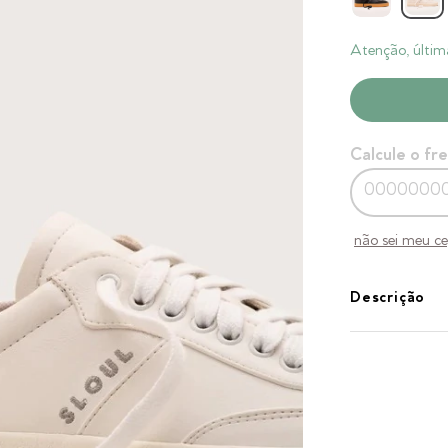
Atenção, últim
Calcule o fr
não sei meu c
Descrição
O Tênis Flow Bran
e compromisso co
urbano e sofistic
Oferecendo o con
de seus valores. S