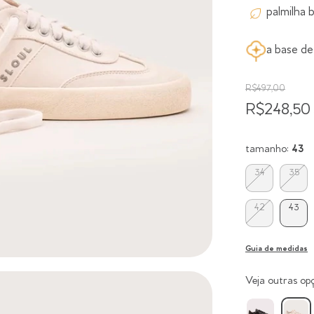
palmilha 
a base d
R$497,00
R$248,50
tamanho:
43
34
35
42
43
Guia de medidas
Veja outras op