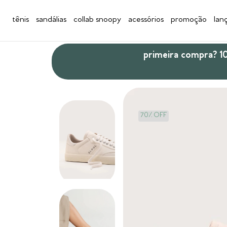
tênis
sandálias
collab snoopy
acessórios
promoção
lan
primeira compra? 
70% OFF