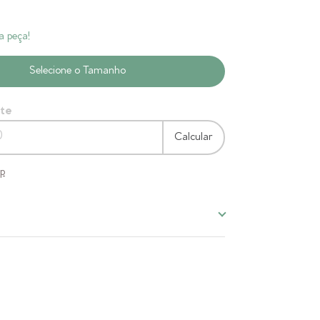
a peça!
ete
Calcular
ep
co e Prata é a combinação perfeita de estilo atemporal
m o meio ambiente. Este modelo oferece um design
ado, com a vantagem de ser 100% vegano.
forto e a durabilidade que você procura, sem abrir mão
eu visual clean e versátil é ideal para qualquer ocasião,