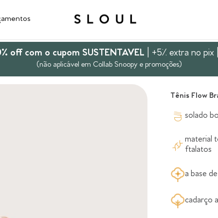
çamentos
10% off com o cupom SUSTENTAVEL
| +5% extra no pix 
(não aplicável em Collab Snoopy e promoções)
Tênis Flow Br
solado bo
material 
ftalatos
a base d
cadarço 