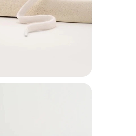
enquanto o toque
consciente e livr
Escolha o Tênis F
clássico com uma
Composição:
Parte superior: M
algodão orgânico 
Sola / revirão: 1
Palmilha: Biolatex
Ortopédica e co
Cadarços: 100% al
Ilhós: Material La
Construção: Tênis