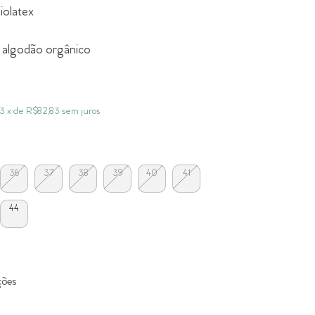
biolatex
e algodão orgânico
3
x de
R$82,83
sem juros
36
37
38
39
40
41
44
ções