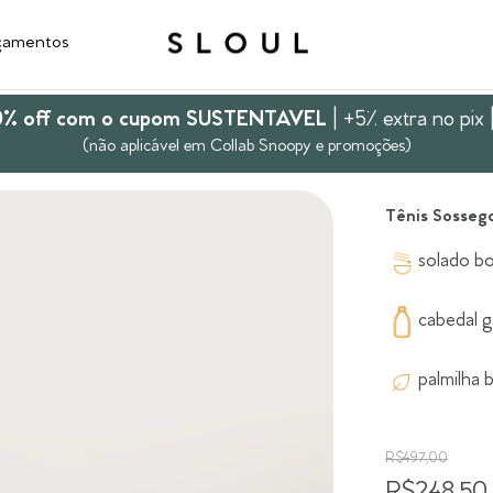
çamentos
10% off com o cupom SUSTENTAVEL
| +5% extra no pix 
(não aplicável em Collab Snoopy e promoções)
Tênis Sossego
solado bo
cabedal g
palmilha 
R$497,00