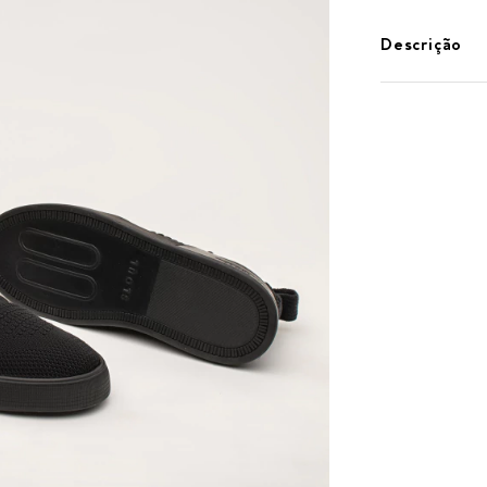
Descrição
O tenis todo pret
acompanhar todos
feito 100% de fio
recicladas. este
t
respiração, sosse
Composição:
• parte superior:
recicladas) todo p
• 100% vegano -
• solado: borracha
• palmilha: biolat
• construção: tên
consciente.