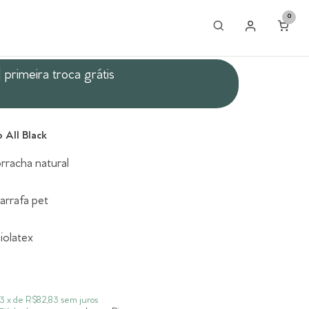
0
| primeira troca grátis
 All Black
rracha natural
arrafa pet
biolatex
3
x de
R$82,83
sem juros