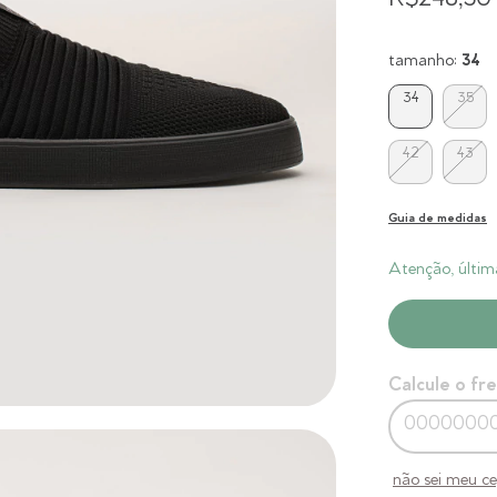
R$248,50
tamanho:
34
34
35
42
43
Guia de medidas
Atenção, últim
Calcule o fr
não sei meu c