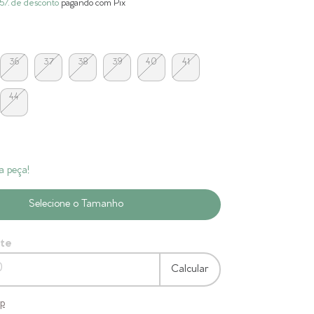
5% de desconto
pagando com Pix
36
37
38
39
40
41
44
a peça!
ete
Calcular
ep