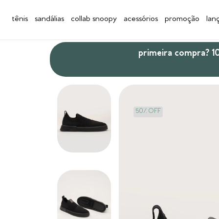
tênis
sandálias
collab snoopy
acessórios
promoção
lan
primeira compra? 
50
%
OFF