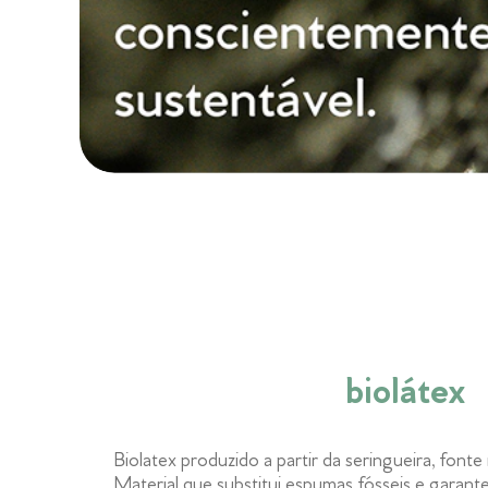
biolátex
Biolatex produzido a partir da seringueira, font
Material que substitui espumas fósseis e garante