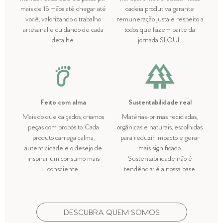
mais de 15 mãos até chegar até
cadeia produtiva garante
você, valorizando o trabalho
remuneração justa e respeito a
artesanal e cuidando de cada
todos que fazem parte da
detalhe.
jornada SLOUL.
Feito com alma
Sustentabilidade real
Mais do que calçados, criamos
Matérias-primas recicladas,
peças com propósito. Cada
orgânicas e naturais, escolhidas
produto carrega calma,
para reduzir impacto e gerar
autenticidade e o desejo de
mais significado.
inspirar um consumo mais
Sustentabilidade não é
consciente.
tendência: é a nossa base.
DESCUBRA QUEM SOMOS