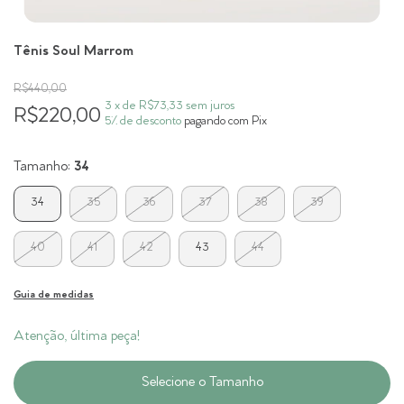
Tênis Soul Marrom
R$440,00
3
x de
R$73,33
sem juros
R$220,00
5% de desconto
pagando com Pix
Tamanho:
34
34
35
36
37
38
39
40
41
42
43
44
Guia de medidas
Atenção, última peça!