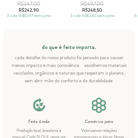
R$347,00
R$497,00
R$242,90
R$248,50
3
x
de
R$80,97
sem juros
3
x
de
R$82,83
sem juros
3
do que é feito importa.
cada detalhe do nosso produto foi pensado para causar
menos impacto e mais consciência. escolhemos materiais
reciclados, orgânicos e naturais que respeitam o planeta,
sem abrir mão do conforto e da durabilidade.
Feito à mão
Comércio justo
Produção local, brasileira e
Valorizamos relações
manual. Cada SLOUL passa por
transparentes e éticas. Nossa